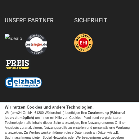
UNSERE PARTNER
SICHERHEIT
Wir nutzen Cookies und andere Technologien.
Wir (ukw24 GmbH, 61200 Wölfersheim) benötigen Ihre
Zustimmung (Widerruf
jederzeit möglich)
um Ihnen mit Hilfe von Cookies, Pixeln und vergleichbaren
Technologien, alle Inhalte dieser Seite anzuzeigen, Ihre Nutzung unseres Online-
Angebots zu analysieren, Nutzungsprofile zu erstellen und personalisierte Werbung
anzuzeigen. Zu Werbezwecken können diese Daten auch an Dritte, wie z.B.
Suchmaschinenanbieter, Social Networks oder Werbeagenturen weitergegeben