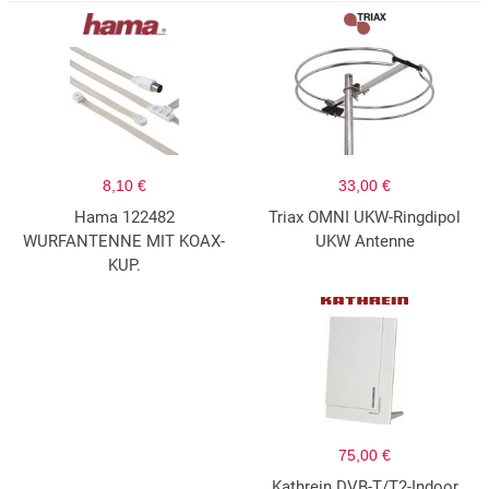
8,10 €
33,00 €
Hama 122482
Triax OMNI UKW-Ringdipol
WURFANTENNE MIT KOAX-
UKW Antenne
KUP.
75,00 €
Kathrein DVB-T/T2-Indoor