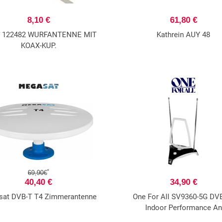
8,10 €
61,80 €
 122482 WURFANTENNE MIT
Kathrein AUY 48
KOAX-KUP.
*
69,90€
40,40 €
34,90 €
at DVB-T T4 Zimmerantenne
One For All SV9360-5G DV
Indoor Performance An