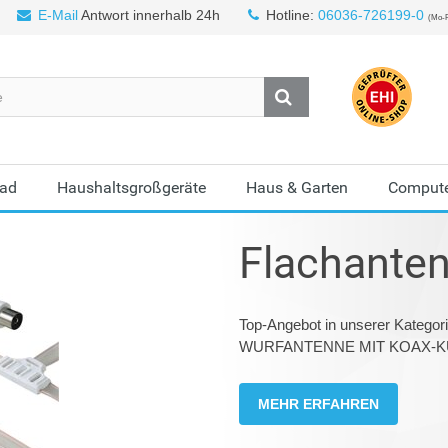
E-Mail
Antwort innerhalb 24h
Hotline:
06036-726199-0
(Mo-F
Bad
Haushaltsgroßgeräte
Haus & Garten
Compute
Flachante
Top-Angebot in unserer Katego
WURFANTENNE MIT KOAX-KU
MEHR ERFAHREN