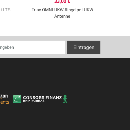
33,00 €
t LTE-
Triax OMNI UKW-Ringdipol UKW
Antenne