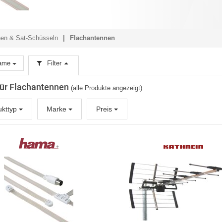
en & Sat-Schüsseln
Flachantennen
ame
Filter
 für Flachantennen
(alle Produkte angezeigt)
ukttyp
Marke
Preis