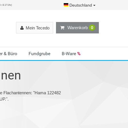
Deutschland
r: 8-17 Uhr)
Warenkorb
0
Mein Tecedo
r & Büro
Fundgrube
B-Ware
%
nnen
rie Flachantennen: "Hama 122482
P.".