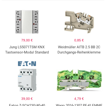
79,00 €
0,85 €
Jung LS5071TSM KNX
Weidmüller AITB 2.5 BB 2C
Tastsensor-Modul Standard
Durchgangs-Reihenklemme
39,00 €
4,79 €
Eaton Z-SCH230/40-40
Wago 2016-1307 PE-KLEMME