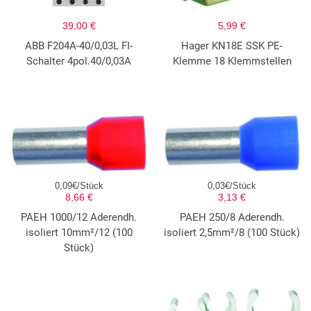
39,00 €
5,99 €
ABB F204A-40/0,03L FI-
Hager KN18E SSK PE-
Schalter 4pol.40/0,03A
Klemme 18 Klemmstellen
0,09€/Stück
0,03€/Stück
8,66 €
3,13 €
PAEH 1000/12 Aderendh.
PAEH 250/8 Aderendh.
isoliert 10mm²/12 (100
isoliert 2,5mm²/8 (100 Stück)
Stück)