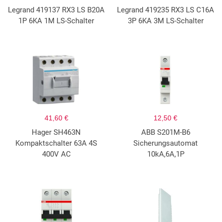
Legrand 419137 RX3 LS B20A
Legrand 419235 RX3 LS C16A
1P 6KA 1M LS-Schalter
3P 6KA 3M LS-Schalter
41,60 €
12,50 €
Hager SH463N
ABB S201M-B6
Kompaktschalter 63A 4S
Sicherungsautomat
400V AC
10kA,6A,1P