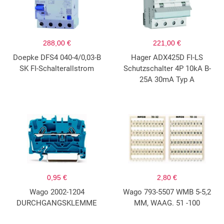
288,00 €
221,00 €
Doepke DFS4 040-4/0,03-B
Hager ADX425D FI-LS
SK FI-Schalterallstrom
Schutzschalter 4P 10kA B-
25A 30mA Typ A
0,95 €
2,80 €
Wago 2002-1204
Wago 793-5507 WMB 5-5,2
DURCHGANGSKLEMME
MM, WAAG. 51 -100