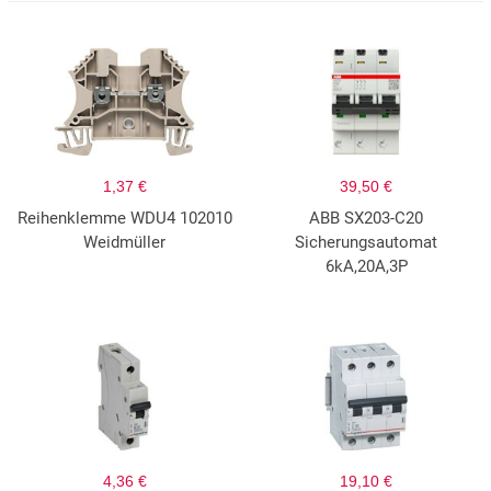
1,37 €
39,50 €
Reihenklemme WDU4 102010
ABB SX203-C20
Weidmüller
Sicherungsautomat
6kA,20A,3P
4,36 €
19,10 €