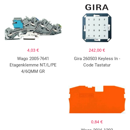
4,03 €
242,00 €
Wago 2005-7641
Gira 260503 Keyless In -
Etagenklemme NT/L/PE
Code Tastatur
4/6QMM GR
0,84 €