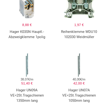
8,88 €
1,97 €
Hager K03SN Hauptl.-
Reihenklemme WDU10
Abzweigklemme 1polig
102030 Weidmüller
38,07€/m
40,00€/m
51,40 €
42,00 €
Hager UN09A
Hager UN07A
VE=2St.Tragschienen
VE=2St.Tragschienen
1350mm lang
1050mm lang