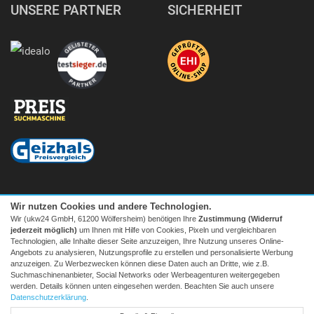
UNSERE PARTNER
SICHERHEIT
Wir nutzen Cookies und andere Technologien.
Wir (ukw24 GmbH, 61200 Wölfersheim) benötigen Ihre
Zustimmung (Widerruf
jederzeit möglich)
um Ihnen mit Hilfe von Cookies, Pixeln und vergleichbaren
Technologien, alle Inhalte dieser Seite anzuzeigen, Ihre Nutzung unseres Online-
Angebots zu analysieren, Nutzungsprofile zu erstellen und personalisierte Werbung
anzuzeigen. Zu Werbezwecken können diese Daten auch an Dritte, wie z.B.
Suchmaschinenanbieter, Social Networks oder Werbeagenturen weitergegeben
Facebook
|
twitter
werden. Details können unten eingesehen werden. Beachten Sie auch unsere
© 2026 Tecedo
Datenschutzerklärung
.