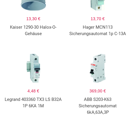
13,30 €
13,70 €
Kaiser 1290-30 Halox-O-
Hager MCN113
Gehäuse
Sicherungsautomat 1p C-13A
4,48 €
369,00 €
Legrand 403360 TX3 LS B32A
ABB S203-K63
1P 6KA 1M
Sicherungsautomat
6kA,63A,3P