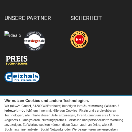
UNSERE PARTNER
SICHERHEIT
Wir nutzen Cookies und andere Technologien.
Wir (ukw24 GmbH, 61200 Wölfersheim) benötigen Ihre
Zustimmung (Widerruf
jederzeit möglich)
um Ihnen mit Hilfe von Cookies, Pixeln und vergleichbaren
Technologien, alle Inhalte dieser Seite anzuzeigen, Ihre Nutzung unseres Online-
Angebots zu analysieren, Nutzungsprofile zu erstellen und personalisierte Werbung
anzuzeigen. Zu Werbezwecken können diese Daten auch an Dritte, wie z.B.
Suchmaschinenanbieter, Social Networks oder Werbeagenturen weitergegeben
Facebook
|
twitter