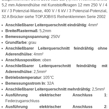
5,2 mm Aderendhülse mit Kunststoffkragen 12 mm 250 V / 4
kV / 3 Potenzial-Masse, 400 V / 6 kV / 3 Potenzial-Potenzial,
32 A Brücker siehe TOPJOB®S Reihenklemmen Serie 2002
Anschließbarer Leiterquerschnitt eindrähtig
: 4mm²
Breite/Rastermaß
: 5,2mm
Bemessungsspannung
: 250V
Grundfarbe
: grau
Anschließbarer Leiterquerschnitt feindrähtig ohne
Aderendhülse
: 4mm²
Anschlussposition
: oben
Anschließbarer Leiterquerschnitt feindrähtig mit
Aderendhülse
: 2,5mm²
Betriebstemperatur
: 105°C
Bemessungsstrom In
: 32A
Anschließbarer Leiterquerschnitt mehrdrähtig
: 2,5mm²
Ausführung elektrischer Anschluss 1
:
Federzuganschluss
Ausführung elektrischer Anschluss 2
: