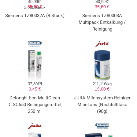
*
*
40,99€
40,99€
35,60 €
35,60 €
3,96€/Stück
Siemens TZ80032A (9 Stück)
Siemens TZ80003A
Multipack Entkalkung /
Reinigung
37,80€/l
211,11€/kg
9,45 €
19,00 €
Delonghi Eco MultiClean
JURA Milchsystem-Reiniger
DLSC550 Reinigungsmittel,
Mini-Tabs (Nachfüllflasc
250 ml
(90g)