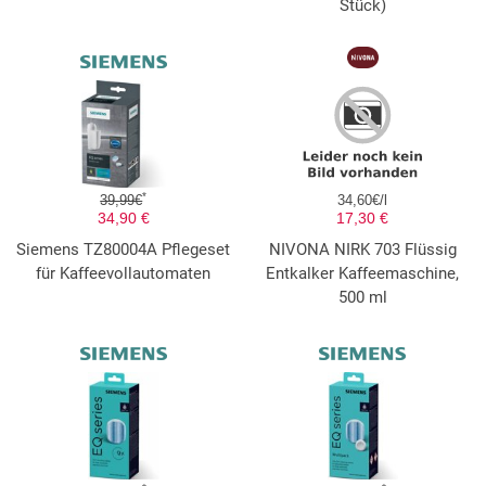
Stück)
*
39,99€
34,60€/l
34,90 €
17,30 €
Siemens TZ80004A Pflegeset
NIVONA NIRK 703 Flüssig
für Kaffeevollautomaten
Entkalker Kaffeemaschine,
500 ml