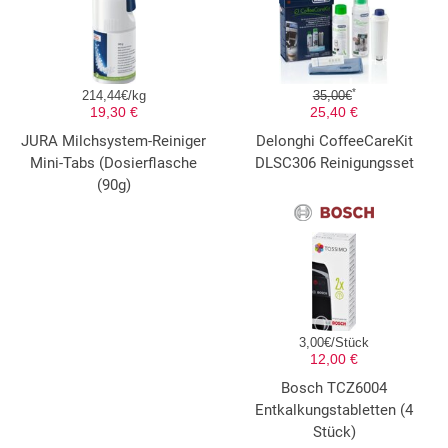
*
214,44€/kg
35,00€
19,30 €
25,40 €
JURA Milchsystem-Reiniger
Delonghi CoffeeCareKit
Mini-Tabs (Dosierflasche
DLSC306 Reinigungsset
(90g)
3,00€/Stück
12,00 €
Bosch TCZ6004
Entkalkungstabletten (4
Stück)