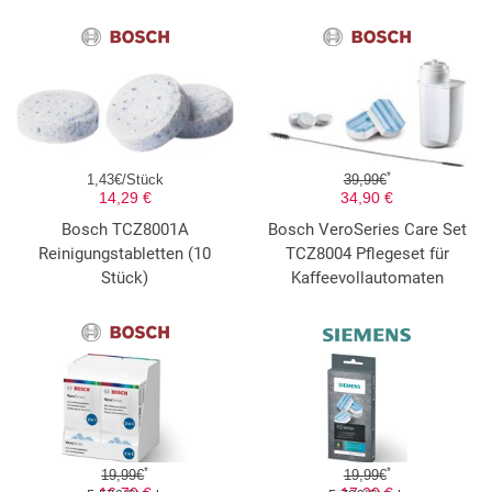
*
1,43€/Stück
39,99€
14,29 €
34,90 €
Bosch TCZ8001A
Bosch VeroSeries Care Set
Reinigungstabletten (10
TCZ8004 Pflegeset für
Stück)
Kaffeevollautomaten
*
*
19,99€
19,99€