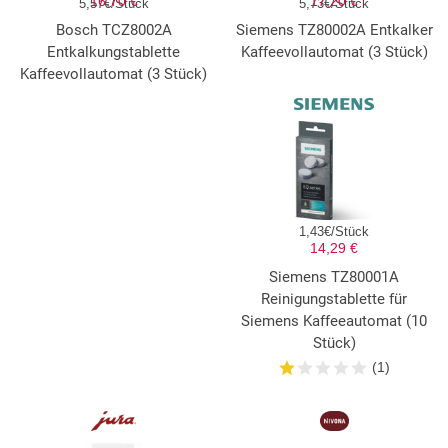
16,70 €
17,20 €
5,57€/Stück
5,73€/Stück
Bosch TCZ8002A
Siemens TZ80002A Entkalker
Entkalkungstablette
Kaffeevollautomat (3 Stück)
Kaffeevollautomat (3 Stück)
1,43€/Stück
14,29 €
Siemens TZ80001A
Reinigungstablette für
Siemens Kaffeeautomat (10
Stück)
(1)