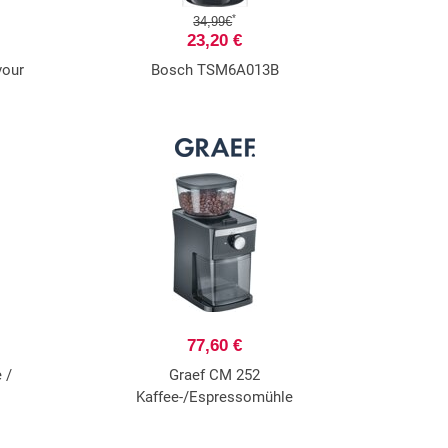
*
34,99€
23,20 €
vour
Bosch TSM6A013B
77,60 €
 /
Graef CM 252
Kaffee-/Espressomühle