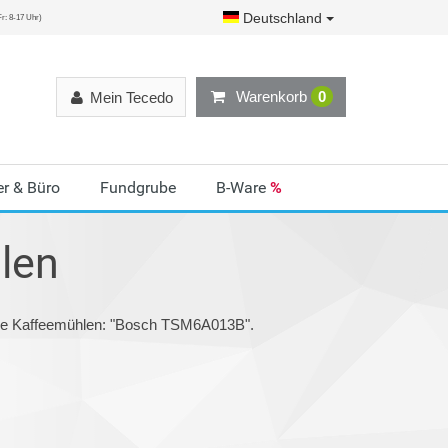
Deutschland
r: 8-17 Uhr)
Warenkorb
0
Mein Tecedo
r & Büro
Fundgrube
B-Ware
%
len
rie Kaffeemühlen: "Bosch TSM6A013B".