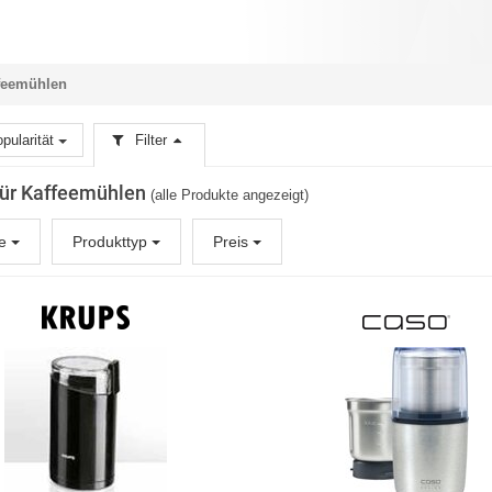
feemühlen
pularität
Filter
 für Kaffeemühlen
(alle Produkte angezeigt)
ke
Produkttyp
Preis