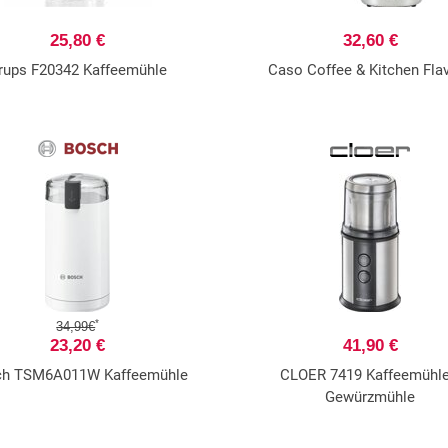
25,80 €
32,60 €
rups F20342 Kaffeemühle
Caso Coffee & Kitchen Fla
*
34,99€
23,20 €
41,90 €
ch TSM6A011W Kaffeemühle
CLOER 7419 Kaffeemühle
Gewürzmühle