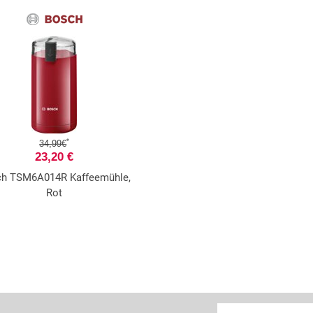
*
34,99€
23,20 €
h TSM6A014R Kaffeemühle,
Rot