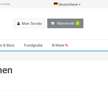
Deutschland
r: 8-17 Uhr)
Warenkorb
0
Mein Tecedo
r & Büro
Fundgrube
B-Ware
%
nen