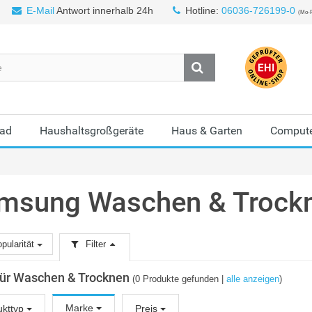
E-Mail
Antwort innerhalb 24h
Hotline:
06036-726199-0
(Mo-F
Bad
Haushaltsgroßgeräte
Haus & Garten
Compute
msung Waschen & Trock
pularität
Filter
 für Waschen & Trocknen
(0 Produkte gefunden |
alle anzeigen
)
Marke
ukttyp
Preis