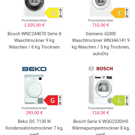
Produktdatenblatt
Produktdatenblatt
1.025,00 €
715,00 €
Bosch WNC244070 Serie 8
Siemens iQ300
Waschtrockner 9 kg
Waschtrockner WN34A141 9
Waschen / 6 kg Trocknen
kg Waschen / 5 kg Trocknen,
autoDry
Produktdatenblatt
Produktdatenblatt
293,00 €
714,00 €
Beko DC 7130 N
Bosch Serie 6 WQG233DH0
Kondensationstrockner 7 kg,
Wärmepumpentrockner 8 kg,
weiß
weiß