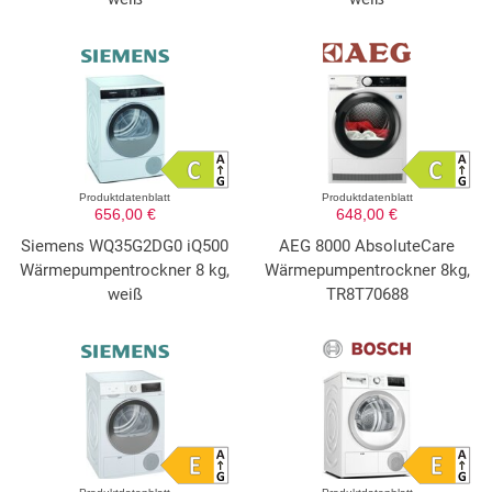
Produktdatenblatt
Produktdatenblatt
656,00 €
648,00 €
Siemens WQ35G2DG0 iQ500
AEG 8000 AbsoluteCare
Wärmepumpentrockner 8 kg,
Wärmepumpentrockner 8kg,
weiß
TR8T70688