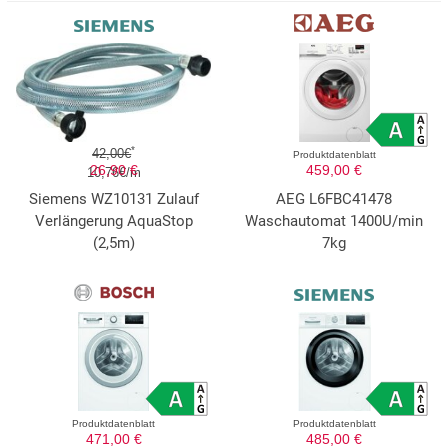
*
42,00€
Produktdatenblatt
26,90 €
459,00 €
10,76€/m
Siemens WZ10131 Zulauf
AEG L6FBC41478
Verlängerung AquaStop
Waschautomat 1400U/min
(2,5m)
7kg
Produktdatenblatt
Produktdatenblatt
471,00 €
485,00 €