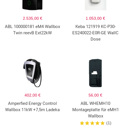
2.535,00 €
1.053,00 €
ABL 100000181 eM4 Wallbox
Keba 121919 KC-P30-
Twin reevB Ext22kW
ES240022-E0R-GE WallC
Dose
402,00 €
56,00 €
Amperfied Energy Control
ABL WHEMH10
Wallbox 11kW +7,5m Ladeka
Montageplatte für eMH1
Wallbox
(1)