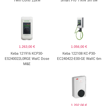
Twin Contr 22kW
Smart Pro 11kW 5m sw
1.263,00 €
1.056,00 €
Keba 121916 KCP30-
Keba 122108 KC-P30-
ES240022L0RGE WalC Dose
EC240422-E00-GE WallC 6m
M&E
1.202,00 €