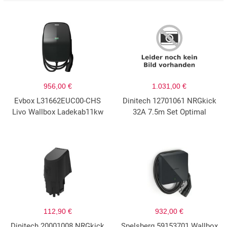
956,00 €
1.031,00 €
Evbox L31662EUC00-CHS
Dinitech 12701061 NRGkick
Livo Wallbox Ladekab11kw
32A 7.5m Set Optimal
112,90 €
932,00 €
Dinitech 20001008 NRGkick
Spelsberg 59153701 Wallbox