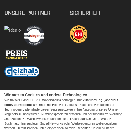
UNSERE PARTNER
SICHERHEIT
Wir nutzen Cookies und andere Technologien.
Wir (ukw24 GmbH, 61200 Wölfersheim) benötigen Ihre
Zustimmung (Widerruf
jederzeit möglich)
um Ihnen mit Hilfe von Cookies, Pixeln und vergleichbaren
Technologien, alle Inhalte dieser Seite anzuzeigen, Ihre Nutzung unseres Online-
Angebots zu analysieren, Nutzungsprofile zu erstellen und personalisierte Werbung
anzuzeigen. Zu Werbezwecken können diese Daten auch an Dritte, wie z.B.
Suchmaschinenanbieter, Social Networks oder Werbeagenturen weitergegeben
Facebook
|
twitter
werden. Details können unten eingesehen werden. Beachten Sie auch unsere