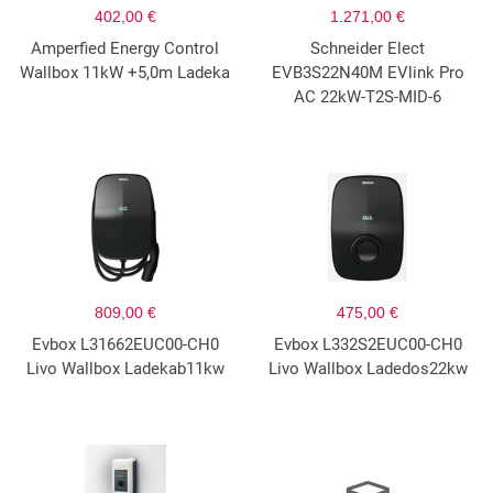
402,00 €
1.271,00 €
Amperfied Energy Control
Schneider Elect
Wallbox 11kW +5,0m Ladeka
EVB3S22N40M EVlink Pro
AC 22kW-T2S-MID-6
809,00 €
475,00 €
Evbox L31662EUC00-CH0
Evbox L332S2EUC00-CH0
Livo Wallbox Ladekab11kw
Livo Wallbox Ladedos22kw