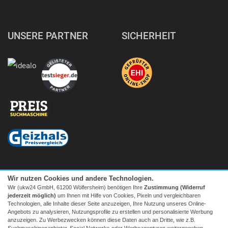
UNSERE PARTNER
SICHERHEIT
Wir nutzen Cookies und andere Technologien.
Wir (ukw24 GmbH, 61200 Wölfersheim) benötigen Ihre
Zustimmung (Widerruf
jederzeit möglich)
um Ihnen mit Hilfe von Cookies, Pixeln und vergleichbaren
Technologien, alle Inhalte dieser Seite anzuzeigen, Ihre Nutzung unseres Online-
Angebots zu analysieren, Nutzungsprofile zu erstellen und personalisierte Werbung
anzuzeigen. Zu Werbezwecken können diese Daten auch an Dritte, wie z.B.
Suchmaschinenanbieter, Social Networks oder Werbeagenturen weitergegeben