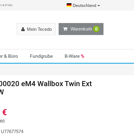
Deutschland
r: 8-17 Uhr)
Warenkorb
0
Mein Tecedo
r & Büro
Fundgrube
B-Ware
%
0020 eM4 Wallbox Twin Ext
W
€
ten
U77677574