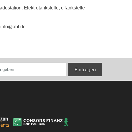
destation, Elektrotankstelle, eTankstelle
Schlagfestigkei
Kompatibel mi
 info@abl.de
Kompatibel mit
Kompatibel mi
IFTTT-Unterst