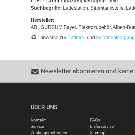
IFTTT-Unterstützung verfügbar
: nein
Suchbegriffe:
Ladestation, Stromtankstelle, Lade
Hersteller:
ABL SURSUM Bayer. Elektrozubehör, Albert-Büt
Hinweise zur
Batterie
- und
Geräteentsorgung
Newsletter abonnieren und keine
ÜBER UNS
Kontakt
FAQs
Service
Lieferservice
Zahlungsmethoden
Sitemap