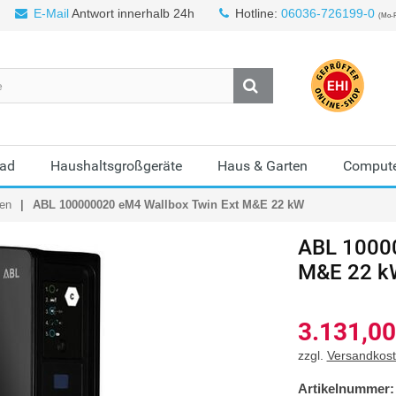
E-Mail
Antwort innerhalb 24h
Hotline:
06036-726199-0
(Mo-F
Bad
Haushaltsgroßgeräte
Haus & Garten
Compute
en
ABL 100000020 eM4 Wallbox Twin Ext M&E 22 kW
ABL
10000
M&E 22 k
3.131,00
zzgl.
Versandkos
Artikelnummer: