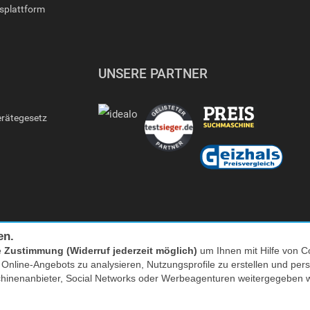
gsplattform
UNSERE PARTNER
erätegesetz
en.
e
Zustimmung (Widerruf jederzeit möglich)
um Ihnen mit Hilfe von Co
s Online-Angebots zu analysieren, Nutzungsprofile zu erstellen und p
Facebook
|
twitter
chinenanbieter, Social Networks oder Werbeagenturen weitergegeben 
nkl. MwSt. zzgl. Versand | *) Unverbindliche Preisempfehlung | **) Ehemaliger