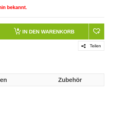
min bekannt.
IN DEN
WARENKORB
Teilen
nen
Zubehör
Genaue technis
Ausführung An
Nennanschluss