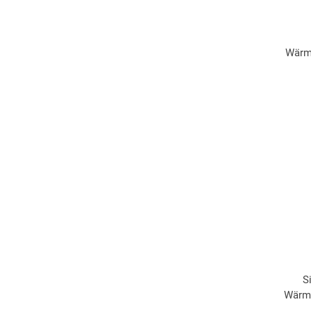
Wärm
S
Wärme