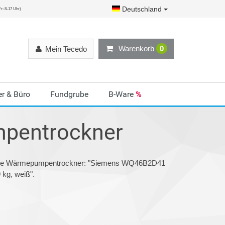
Deutschland
r: 8-17 Uhr)
Warenkorb
0
Mein Tecedo
r & Büro
Fundgrube
B-Ware
%
pentrockner
gorie Wärmepumpentrockner: "Siemens WQ46B2D41
kg, weiß".