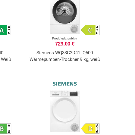
Produktdatenblatt
729,00 €
40
Siemens WQ33G2D41 iQ500
 Weiß
Wärmepumpen-Trockner 9 kg, weiß