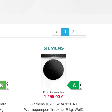
1
2
Produktdatenblatt
1.255,00 €
Care
Siemens iQ700 WR47B2C40
kg
Wärmepumpen-Trockner 9 kg, Weiß