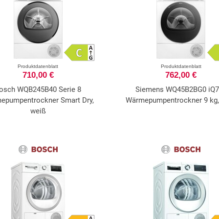
Produktdatenblatt
Produktdatenblatt
710,00 €
762,00 €
osch WQB245B40 Serie 8
Siemens WQ45B2BG0 iQ7
epumpentrockner Smart Dry,
Wärmepumpentrockner 9 kg,
weiß