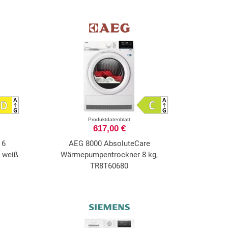
Produktdatenblatt
617,00 €
 6
AEG 8000 AbsoluteCare
 weiß
Wärmepumpentrockner 8 kg,
TR8T60680