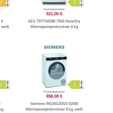
Produktdatenblatt
521,00 €
 6
AEG TR7T60588 7000 SensiDry
 weiß
Wärmepumpentrockner 8 kg
Produktdatenblatt
656,00 €
e
Siemens WQ35G2DG0 iQ500
kg,
Wärmepumpentrockner 8 kg, weiß