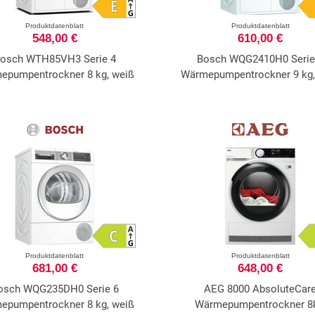
Produktdatenblatt
Produktdatenblatt
548,00 €
610,00 €
osch WTH85VH3 Serie 4
Bosch WQG2410H0 Serie
epumpentrockner 8 kg, weiß
Wärmepumpentrockner 9 kg,
Produktdatenblatt
Produktdatenblatt
681,00 €
648,00 €
osch WQG235DH0 Serie 6
AEG 8000 AbsoluteCar
epumpentrockner 8 kg, weiß
Wärmepumpentrockner 8