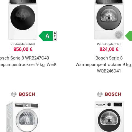
Produktdatenblatt
Produktdatenblatt
956,00 €
824,00 €
osch Serie 8 WRB247C40
Bosch Serie 8
epumpentrockner 9 kg, Weiß
Wärmepumpentrockner 9 kg 
WQB246D41