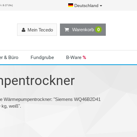
Deutschland
r: 8-17 Uhr)
Warenkorb
0
Mein Tecedo
r & Büro
Fundgrube
B-Ware
%
pentrockner
gorie Wärmepumpentrockner: "Siemens WQ46B2D41
kg, weiß".