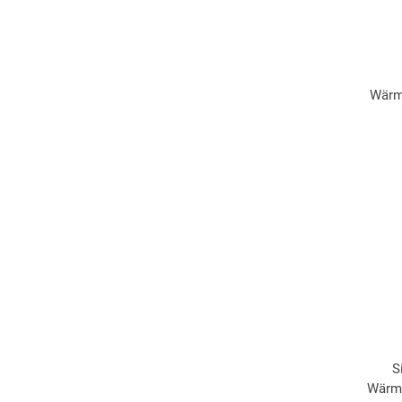
Wärm
S
Wärme