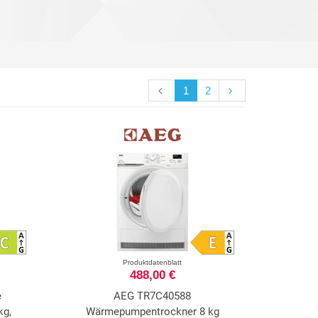
1
2
Produktdatenblatt
488,00 €
e
AEG TR7C40588
kg,
Wärmepumpentrockner 8 kg