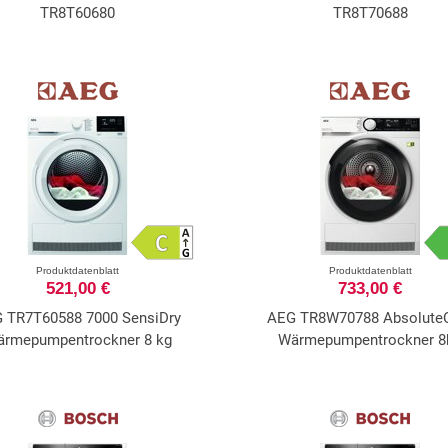
TR8T60680
TR8T70688
Produktdatenblatt
Produktdatenblatt
521,00 €
733,00 €
 TR7T60588 7000 SensiDry
AEG TR8W70788 Absolute
rmepumpentrockner 8 kg
Wärmepumpentrockner 8