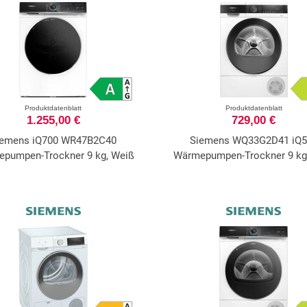
Produktdatenblatt
Produktdatenblatt
1.255,00 €
729,00 €
iemens iQ700 WR47B2C40
Siemens WQ33G2D41 iQ5
pumpen-Trockner 9 kg, Weiß
Wärmepumpen-Trockner 9 kg