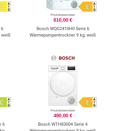
Produktdatenblatt
610,00 €
 6
Bosch WQG2410H0 Serie 6
 weiß
Wärmepumpentrockner 9 kg, weiß
Produktdatenblatt
490,00 €
e 6
Bosch WTH83004 Serie 4
kg,
Wärmepumpentrockner 8 kg, weiß