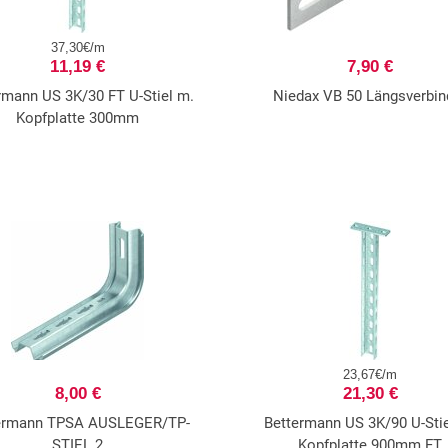
37,30€/m
11,19 €
7,90 €
rmann US 3K/30 FT U-Stiel m.
Niedax VB 50 Längsverbin
Kopfplatte 300mm
23,67€/m
8,00 €
21,30 €
ermann TPSA AUSLEGER/TP-
Bettermann US 3K/90 U-Stie
STIEL 2
Kopfplatte 900mm FT