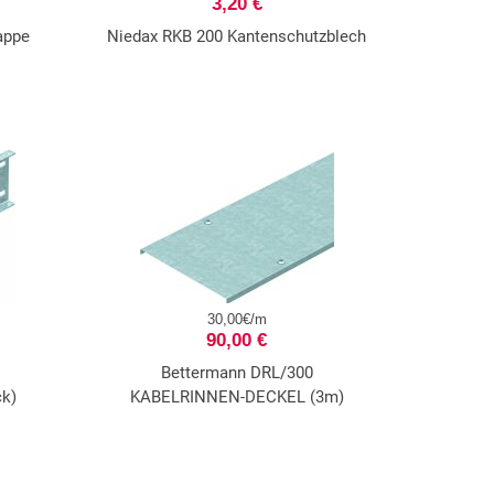
3,20 €
appe
Niedax RKB 200 Kantenschutzblech
30,00€/m
90,00 €
Bettermann DRL/300
ck)
KABELRINNEN-DECKEL (3m)