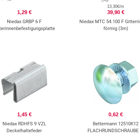
13,30€/m
1,29 €
39,90 €
Niedax GRBP 6 F
Niedax MTC 54.100 F Gitterri
terinnenbefestigungsplatte
förmig (3m)
1,45 €
0,62 €
Niedax RDHFS 9 VZL
Bettermann 12510K12
Deckelhaltefeder
FLACHRUNDSCHRAUBE