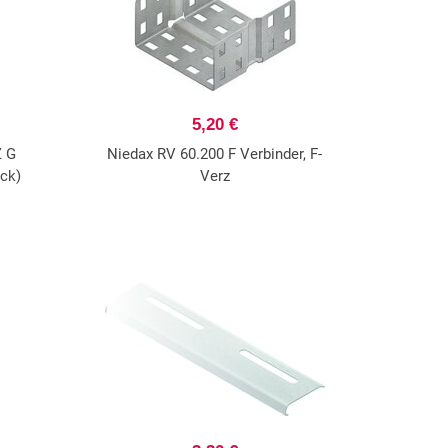
5,20 €
Z G
Niedax RV 60.200 F Verbinder, F-
ück)
Verz