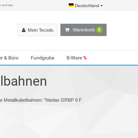
Deutschland
r: 8-17 Uhr)
Warenkorb
0
Mein Tecedo
r & Büro
Fundgrube
B-Ware
%
elbahnen
rie Metallkabelbahnen: "Niedax GRBP 6 F