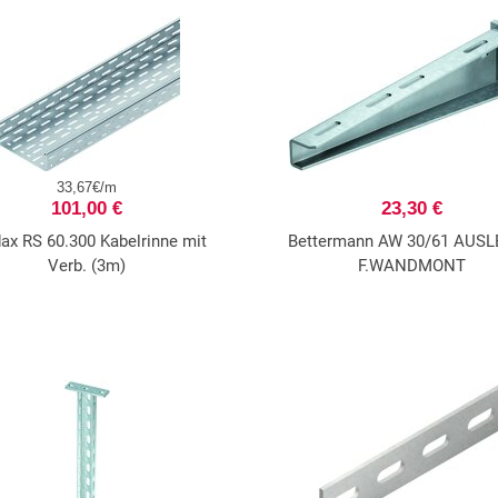
33,67€/m
101,00 €
23,30 €
ax RS 60.300 Kabelrinne mit
Bettermann AW 30/61 AUS
Verb. (3m)
F.WANDMONT