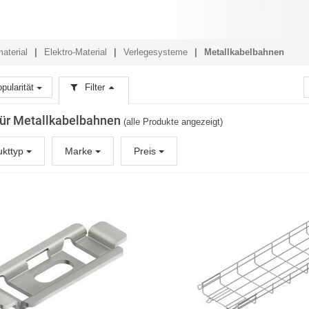
aterial
Elektro-Material
Verlegesysteme
Metallkabelbahnen
pularität
Filter
 für Metallkabelbahnen
(alle Produkte angezeigt)
ukttyp
Marke
Preis