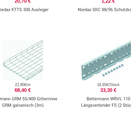
20,70 €
1,22 €
iedax KTTS 300 Ausleger
Niedax SKC 88/96 Schutzk
22,80€/m
16,65€/Stück
68,40 €
33,30 €
rmann GRM 55/400 Gitterrinne
Bettermann WRVL 110
GRM galvanisch (3m)
Längsverbinder FS (2 Stü