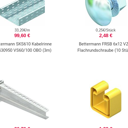
33,20€/m
0,25€/Stück
99,60 €
2,48 €
termann SKS610 Kabelrinne
Bettermann FRSB 6x12 V
30950 VS60/100 OBO (3m)
Flachrundschraube (10 St