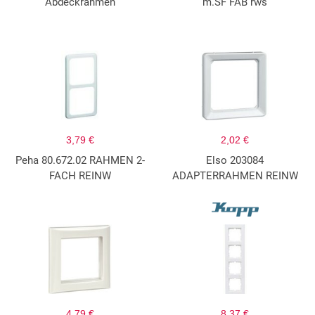
Abdeckrahmen
m.SF FAB rws
3,79 €
2,02 €
Peha 80.672.02 RAHMEN 2-
Elso 203084
FACH REINW
ADAPTERRAHMEN REINW
4,79 €
8,37 €