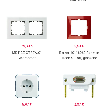
29,30 €
6,50 €
MDT BE-GTR2W.01
Berker 10118962 Rahmen
Glasrahmen
1fach S.1 rot, glänzend
5,67 €
2,97 €