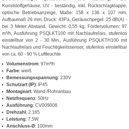
Kunststoffgehäuse, UV - beständig, inkl. Rückschlagklappe,
optische Betriebsanzeige, Maße: 158 x 136 x 107 mm,
Aufbaumaß 26 mm, Druck: 43Pa, Geräuschpegel: 25 dB(A) -
bei 3 Meter Abstand, Gewicht: 0,55 kg, Fördervolumen: 97
m³/h, Ausführung PSQLKT100 mit Nachlaufrelais, stufenlos
einstellbar von 2 - 30 Min., Ausführung PSQLKTH100 mit
Nachlaufrelais und Feuchtigkeitssensor, stufenlos einstellbar
von ca. 60 - 90 % Luftfeuchte
Volumenstrom
: 97m³/h
Farbe
: weiß
Bemessungsspannung
: 230V
Schutzart (IP)
: IP45
Montageart
: Wand-/Rohranbau
Netzfrequenz
: 50Hz
Ausführung
: CV009008
Drehzahl
: 2.165
Leistung
: 7,5W
Anschluss-Ø
: 100mm