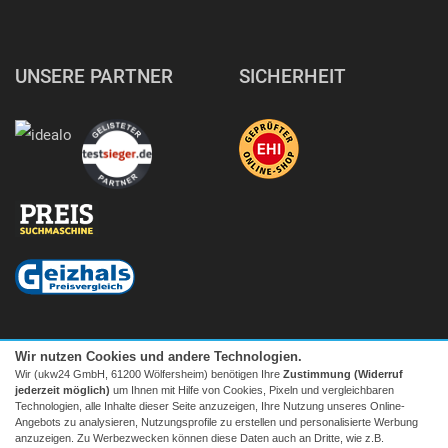
UNSERE PARTNER
SICHERHEIT
Wir nutzen Cookies und andere Technologien.
Wir (ukw24 GmbH, 61200 Wölfersheim) benötigen Ihre
Zustimmung (Widerruf
jederzeit möglich)
um Ihnen mit Hilfe von Cookies, Pixeln und vergleichbaren
Technologien, alle Inhalte dieser Seite anzuzeigen, Ihre Nutzung unseres Online-
Angebots zu analysieren, Nutzungsprofile zu erstellen und personalisierte Werbung
anzuzeigen. Zu Werbezwecken können diese Daten auch an Dritte, wie z.B.