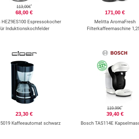
*
113,00€
68,00 €
171,00 €
 HEZ9ES100 Espressokocher
Melitta AromaFresh
für Induktionskochfelder
Filterkaffeemaschine 1,25
*
119,99€
23,30 €
39,40 €
 5019 Kaffeeautomat schwarz
Bosch TAS114E Kapselmas