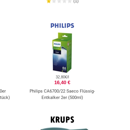
(1)
32,80€/l
16,40 €
0er
Philips CA6700/22 Saeco Flüssig-
Stück)
Entkalker 2er (500ml)