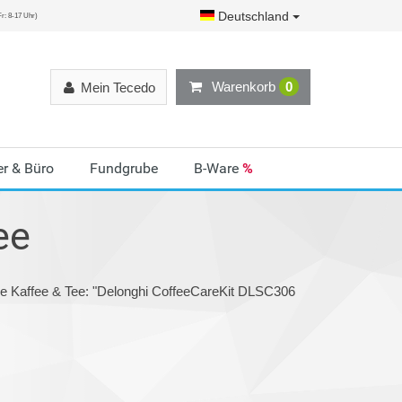
Deutschland
r: 8-17 Uhr)
Warenkorb
0
Mein Tecedo
r & Büro
Fundgrube
B-Ware
%
ee
ie Kaffee & Tee: "Delonghi CoffeeCareKit DLSC306