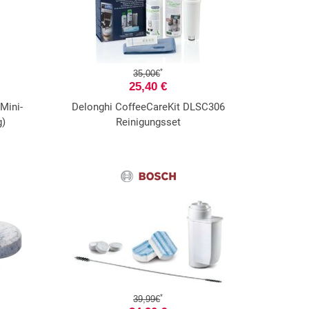
*
35,00€
25,40 €
Mini-
Delonghi CoffeeCareKit DLSC306
g)
Reinigungsset
*
39,99€