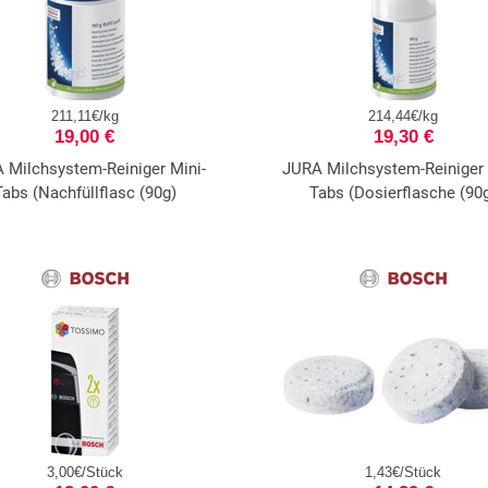
211,11€/kg
214,44€/kg
19,00 €
19,30 €
 Milchsystem-Reiniger Mini-
JURA Milchsystem-Reiniger 
Tabs (Nachfüllflasc (90g)
Tabs (Dosierflasche (90
3,00€/Stück
1,43€/Stück