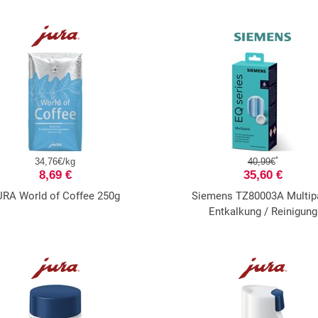
*
34,76€/kg
40,99€
8,69 €
35,60 €
URA World of Coffee 250g
Siemens TZ80003A Multip
Entkalkung / Reinigung