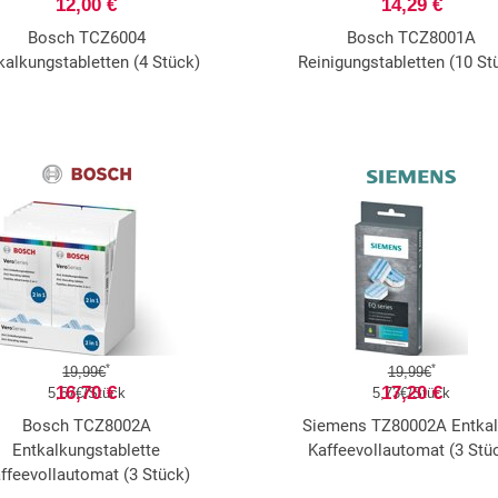
12,00 €
14,29 €
Bosch TCZ6004
Bosch TCZ8001A
kalkungstabletten (4 Stück)
Reinigungstabletten (10 St
*
*
19,99€
19,99€
16,70 €
17,20 €
5,57€/Stück
5,73€/Stück
Bosch TCZ8002A
Siemens TZ80002A Entkal
Entkalkungstablette
Kaffeevollautomat (3 Stü
ffeevollautomat (3 Stück)