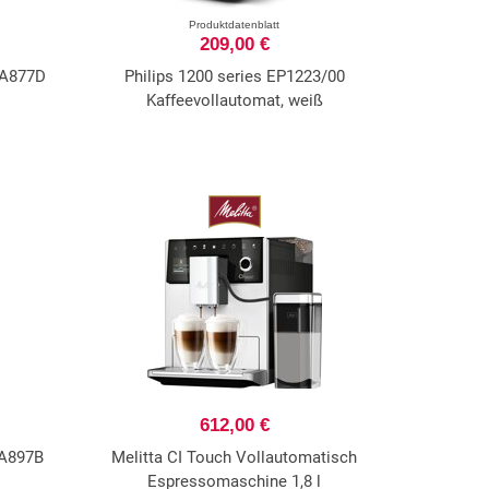
Produktdatenblatt
209,00 €
EA877D
Philips 1200 series EP1223/00
Kaffeevollautomat, weiß
612,00 €
EA897B
Melitta CI Touch Vollautomatisch
Espressomaschine 1,8 l