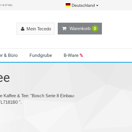
Deutschland
r: 8-17 Uhr)
Warenkorb
0
Mein Tecedo
r & Büro
Fundgrube
B-Ware
%
ee
e Kaffee & Tee: "Bosch Serie 8 Einbau-
TL7181B0 ".