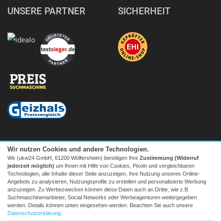
UNSERE PARTNER
SICHERHEIT
Wir nutzen Cookies und andere Technologien.
Wir (ukw24 GmbH, 61200 Wölfersheim) benötigen Ihre
Zustimmung (Widerruf
jederzeit möglich)
um Ihnen mit Hilfe von Cookies, Pixeln und vergleichbaren
Technologien, alle Inhalte dieser Seite anzuzeigen, Ihre Nutzung unseres Online-
Angebots zu analysieren, Nutzungsprofile zu erstellen und personalisierte Werbung
anzuzeigen. Zu Werbezwecken können diese Daten auch an Dritte, wie z.B.
Suchmaschinenanbieter, Social Networks oder Werbeagenturen weitergegeben
Facebook
|
twitter
werden. Details können unten eingesehen werden. Beachten Sie auch unsere
© 2026 Tecedo
Datenschutzerklärung
.