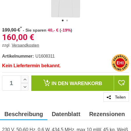
*
199,90 €
-
Sie sparen
40,- €
(
-19%
)
160,00
€
zzgl.
Versandkosten
Artikelnummer:
U1608311
Kein Liefertermin bekannt.
IN DEN
WARENKORB
Teilen
Beschreibung
Datenblatt
Rezensionen
230 V, 50-60 Hz, 0.6 W, 434.5 MHz, max 10 mW, 45 kg, Weiß