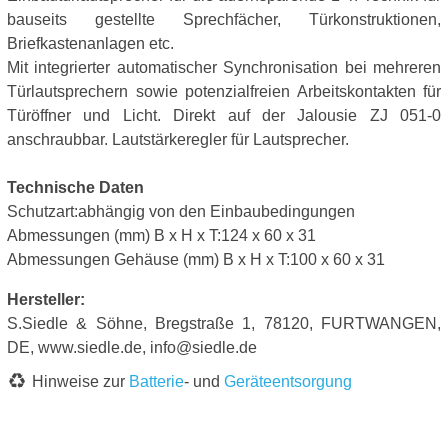
bauseits gestellte Sprechfächer, Türkonstruktionen,
Briefkastenanlagen etc.
Mit integrierter automatischer Synchronisation bei mehreren
Türlautsprechern sowie potenzialfreien Arbeitskontakten für
Türöffner und Licht. Direkt auf der Jalousie ZJ 051-0
anschraubbar. Lautstärkeregler für Lautsprecher.
Technische Daten
Schutzart:abhängig von den Einbaubedingungen
Abmessungen (mm) B x H x T:124 x 60 x 31
Abmessungen Gehäuse (mm) B x H x T:100 x 60 x 31
Hersteller:
S.Siedle & Söhne, Bregstraße 1, 78120, FURTWANGEN,
DE, www.siedle.de, info@siedle.de
Hinweise zur
Batterie
- und
Geräteentsorgung