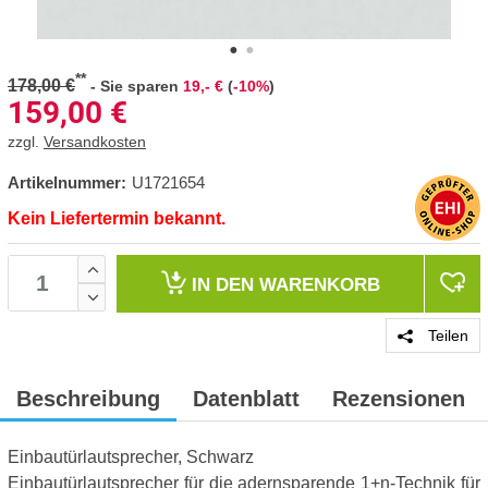
**
178,00 €
-
Sie sparen
19,- €
(
-10%
)
159,00
€
zzgl.
Versandkosten
Artikelnummer:
U1721654
Kein Liefertermin bekannt.
IN DEN
WARENKORB
Teilen
Beschreibung
Datenblatt
Rezensionen
Einbautürlautsprecher, Schwarz
Einbautürlautsprecher für die adernsparende 1+n-Technik für