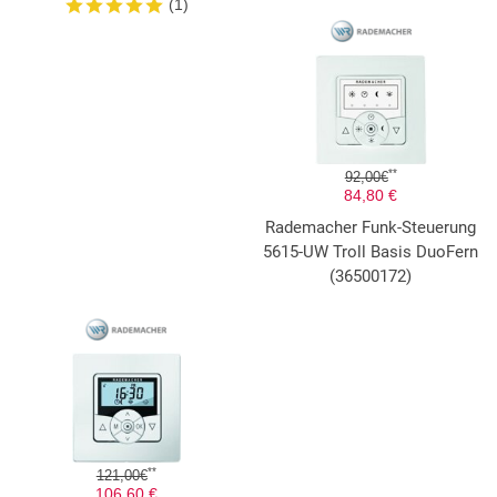
(1)
**
92,00€
84,80 €
Rademacher Funk-Steuerung
5615-UW Troll Basis DuoFern
(36500172)
**
121,00€
106,60 €