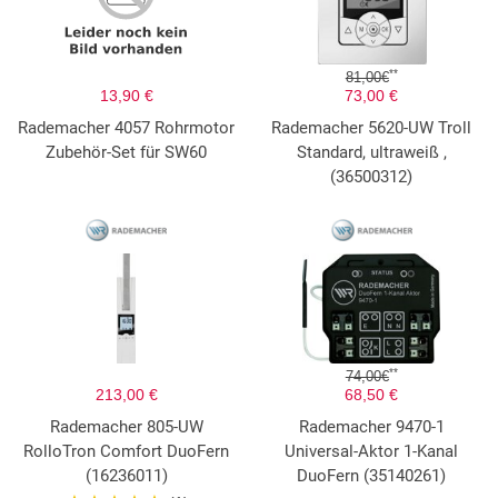
**
81,00€
13,90 €
73,00 €
Rademacher 4057 Rohrmotor
Rademacher 5620-UW Troll
Zubehör-Set für SW60
Standard, ultraweiß ,
(36500312)
**
74,00€
213,00 €
68,50 €
Rademacher 805-UW
Rademacher 9470-1
RolloTron Comfort DuoFern
Universal-Aktor 1-Kanal
(16236011)
DuoFern (35140261)