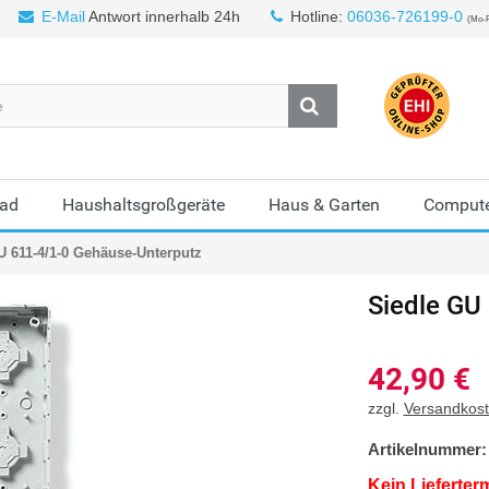
E-Mail
Antwort innerhalb 24h
Hotline:
06036-726199-0
(Mo-F
Bad
Haushaltsgroßgeräte
Haus & Garten
Compute
U 611-4/1-0 Gehäuse-Unterputz
Siedle
GU 
42,90
€
zzgl.
Versandkos
Artikelnummer:
Kein Lieferter