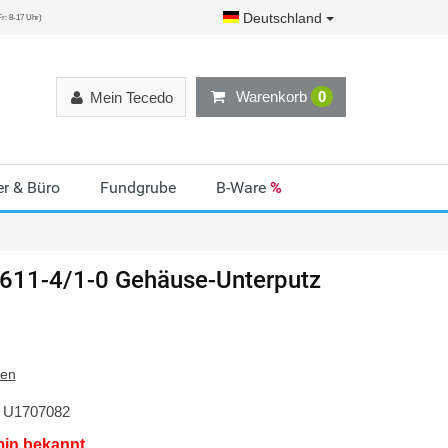
Deutschland
r: 8-17 Uhr)
Warenkorb
0
Mein Tecedo
r & Büro
Fundgrube
B-Ware
%
611-4/1-0 Gehäuse-Unterputz
ten
U1707082
min bekannt.