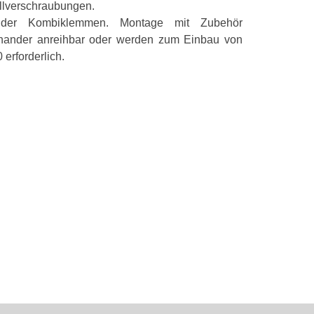
llverschraubungen.
Werkstoff
ung der Kombiklemmen. Montage mit Zubehör
nander anreihbar oder werden zum Einbau von
Farbe
erforderlich.
Montageart
Merkmale
Produkttyp
Produktfarbe
Markenkompatib
Material
Befestigungst
Gewicht und