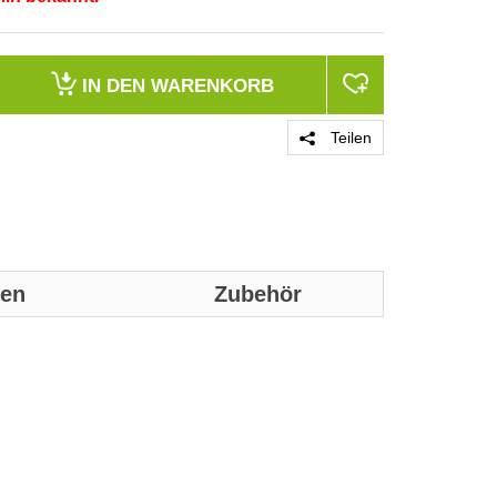
IN DEN
WARENKORB
Teilen
nen
Zubehör
Genaue technis
Anzahl der Ein
Diebstahlsiche