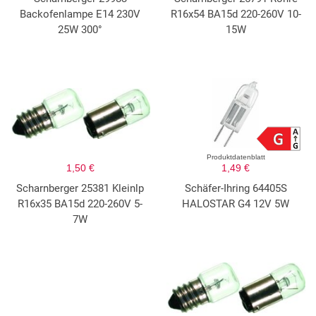
Backofenlampe E14 230V
R16x54 BA15d 220-260V 10-
25W 300°
15W
Produktdatenblatt
1,50 €
1,49 €
Scharnberger 25381 Kleinlp
Schäfer-Ihring 64405S
R16x35 BA15d 220-260V 5-
HALOSTAR G4 12V 5W
7W