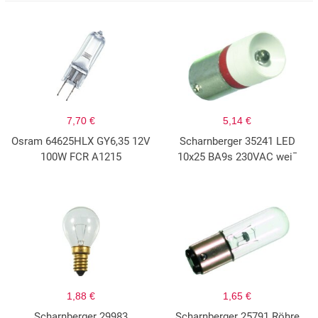
7,70 €
5,14 €
Osram 64625HLX GY6,35 12V
Scharnberger 35241 LED
100W FCR A1215
10x25 BA9s 230VAC wei¯
1,88 €
1,65 €
Scharnberger 29983
Scharnberger 25791 Röhre