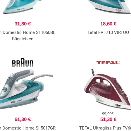
31,80 €
18,60 €
n Domestic Home SI 1050BL
Tefal FV1710 VIRTUO
Bügeleisen
*
99,99€
61,30 €
51,30 €
n Domestic Home SI 5017GR
TEFAL Ultragliss Plus FV