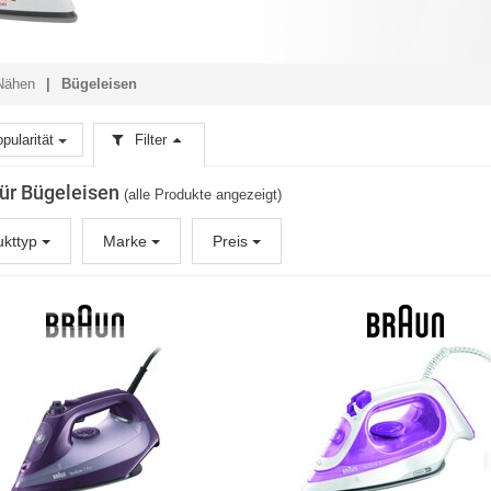
Nähen
Bügeleisen
pularität
Filter
 für Bügeleisen
(alle Produkte angezeigt)
ukttyp
Marke
Preis