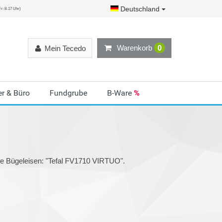
Deutschland
r: 8-17 Uhr)
Warenkorb
0
Mein Tecedo
r & Büro
Fundgrube
B-Ware
%
n
ie Bügeleisen: "Tefal FV1710 VIRTUO".