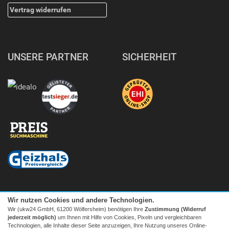
Vertrag widerrufen
UNSERE PARTNER
SICHERHEIT
Wir nutzen Cookies und andere Technologien.
Wir (ukw24 GmbH, 61200 Wölfersheim) benötigen Ihre
Zustimmung (Widerruf
jederzeit möglich)
um Ihnen mit Hilfe von Cookies, Pixeln und vergleichbaren
Technologien, alle Inhalte dieser Seite anzuzeigen, Ihre Nutzung unseres Online-