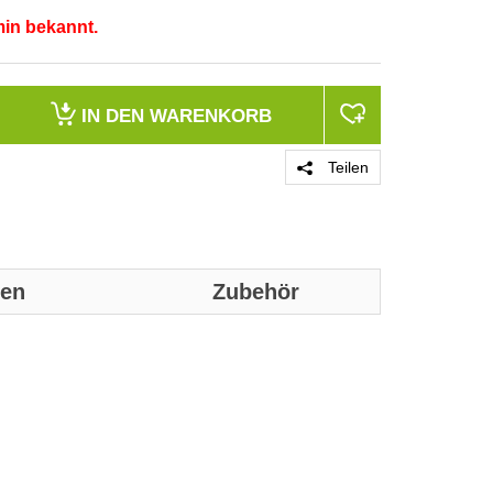
min bekannt.
IN DEN
WARENKORB
Teilen
nen
Zubehör
Genaue technis
Geeignet für
Ausführung