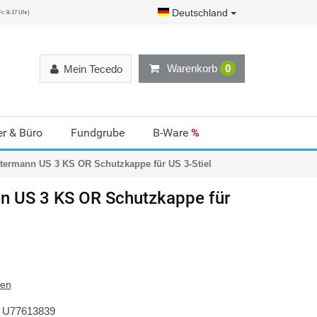
Deutschland
r: 8-17 Uhr)
Warenkorb
0
Mein Tecedo
r & Büro
Fundgrube
B-Ware
%
termann US 3 KS OR Schutzkappe für US 3-Stiel
nn
US 3 KS OR Schutzkappe für
ten
U77613839