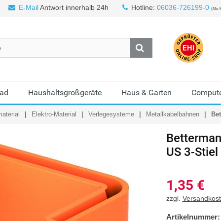
E-Mail
Antwort innerhalb 24h
Hotline:
06036-726199-0
(Mo-F
Bad
Haushaltsgroßgeräte
Haus & Garten
Compute
aterial
Elektro-Material
Verlegesysteme
Metallkabelbahnen
Bet
Betterma
US 3-Stiel
1,35
€
zzgl.
Versandkos
Artikelnummer: