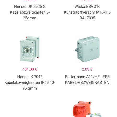
Hensel DK 2525 G
Wiska ESVG16
Kabelabzweigkasten 6-
Kunststoffverschr M16x1,5
25qmm
RAL7035
434,00 €
2,05 €
Hensel K 7042
Bettermann A11/HF LEER
Kabelabzweigkasten IP65 10-
KABEL-ABZWEIGKASTEN
95 qmm