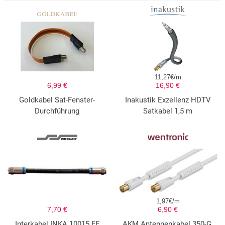
11,27€/m
6,99 €
16,90 €
Goldkabel Sat-Fenster-
Inakustik Exzellenz HDTV
Durchführung
Satkabel 1,5 m
1,97€/m
7,70 €
6,90 €
Interkabel INKA 10015 FF
AKM Antennenkabel 350-G,