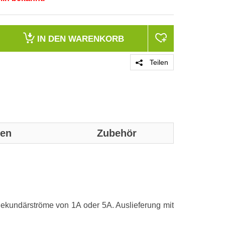
IN DEN
WARENKORB
Teilen
nen
Zubehör
Genaue technis
Ausführung
kundärströme von 1A oder 5A. Auslieferung mit
Primärer Bem