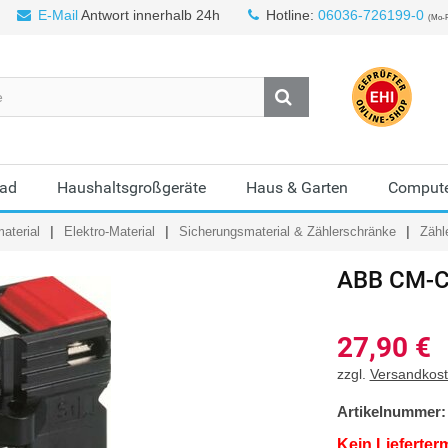
E-Mail
Antwort innerhalb 24h
Hotline:
06036-726199-0
(Mo-F
Bad
Haushaltsgroßgeräte
Haus & Garten
Compute
aterial
Elektro-Material
Sicherungsmaterial & Zählerschränke
Zähl
ABB
CM-C
27,90
€
zzgl.
Versandkos
Artikelnummer:
Kein Lieferter