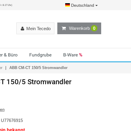
Deutschland
r: 8-17 Uhr)
Warenkorb
0
Mein Tecedo
r & Büro
Fundgrube
B-Ware
%
er
ABB CM-CT 150/5 Stromwandler
T 150/5 Stromwandler
ten
U77676915
min bekannt.