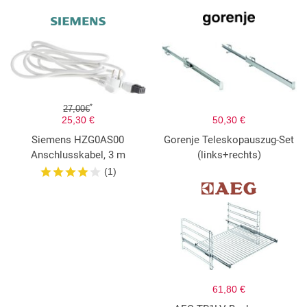
*
27,00€
25,30 €
50,30 €
Siemens HZG0AS00
Gorenje Teleskopauszug-Set
Anschlusskabel, 3 m
(links+rechts)
(1)
61,80 €