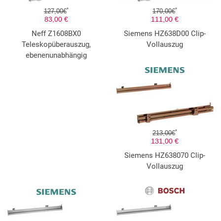
*
*
127,00€
170,00€
83,00 €
111,00 €
Neff Z1608BX0
Siemens HZ638D00 Clip-
Teleskopüberauszug,
Vollauszug
ebenenunabhängig
*
213,00€
131,00 €
Siemens HZ638070 Clip-
Vollauszug