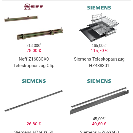
*
*
213,00€
165,00€
78,00 €
115,70 €
Neff Z1608CX0
Siemens Teleskopauszug
Teleskopauszug Clip
HZ438301
*
45,00€
26,80 €
40,60 €
Siemens HZ66X650
Siemens HZ66X600