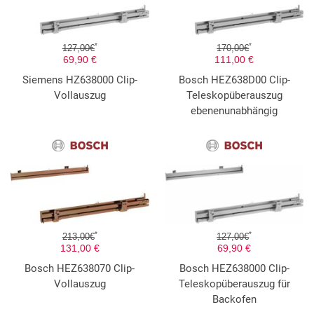
*
*
127,00€
170,00€
69,90 €
111,00 €
Siemens HZ638000 Clip-
Bosch HEZ638D00 Clip-
Vollauszug
Teleskopüberauszug
ebenenunabhängig
*
*
213,00€
127,00€
131,00 €
69,90 €
Bosch HEZ638070 Clip-
Bosch HEZ638000 Clip-
Vollauszug
Teleskopüberauszug für
Backofen