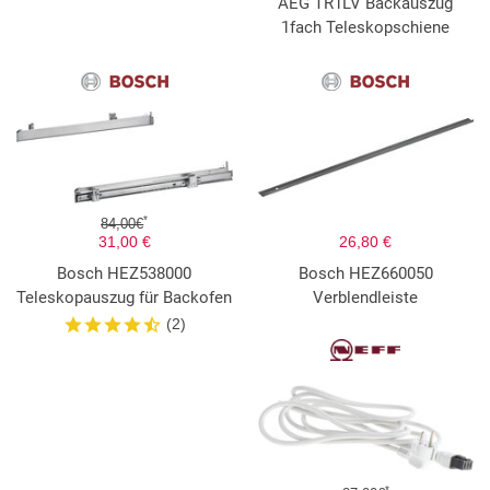
AEG TR1LV Backauszug
1fach Teleskopschiene
*
84,00€
31,00 €
26,80 €
Bosch HEZ538000
Bosch HEZ660050
Teleskopauszug für Backofen
Verblendleiste
(2)
*