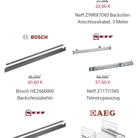
27,00€
23,60 €
Neff Z99RX70X0 Backofen-
Anschlusskabel, 3 Meter
*
*
45,00€
84,00€
40,60 €
57,60 €
Bosch HEZ660060
Neff Z11TI15X0
Backofenzubehör
Teleskopauszug