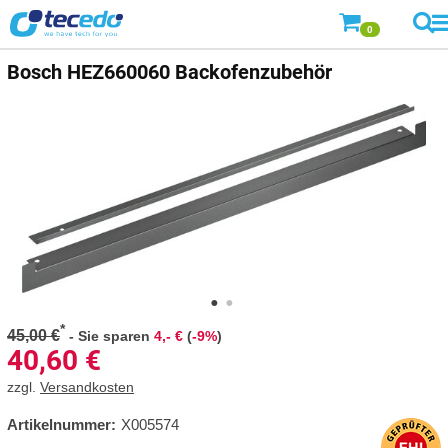
0
Bosch
HEZ660060 Backofenzubehör
*
45,00 €
-
Sie sparen
4,- €
(
-9%
)
40,60
€
zzgl.
Versandkosten
Artikelnummer:
X005574