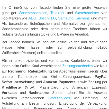
Im Online-Shop von Tecedo finden Sie eine große Auswahl
günstiger
Waschmaschinen
,
Trockner
und
Waschtrockner
von
Top-Marken wie
AEG
,
Bosch
,
LG
,
Samsung
,
Siemens
und mehr.
Als besonderes Schnäppchen und Alternative zur gebrauchten
Waschmaschine oder dem gebrauchten Trockner führen wir
reduzierte Ausstellungsstücke und B-Ware im Angebot.
Bei Tecedo können Sie bequem online kaufen und direkt nach
Hause liefern lassen oder zur Selbstabholung (61200
Wölfersheim/Hessen) online bestellen.
Für ein unkompliziertes und komfortables Kauferlebnis bieten wir
Ihnen beim Online-Kauf verschiedene
Zahlungsmethoden
wie Kauf
auf
Rechnung
,
Ratenzahlung
bei Abschluss eines Kredits über
unserer Partnerbank, die Online-Zahlungsservices
PayPal
,
Sofortüberweisung
und
Amazon Payments
, sowie Zahlung per
Kreditkarte
(VISA, MasterCard und American Express),
Vorkasse
und
Nachnahme
. Zudem haben Sie die Auswahl
zwischen verschiedenen
Lieferservices
wie Lieferung und
Aufstellung am Bestimmungsort, Entsorgung der Verpackung,
Mitnahme und Entsorgung der Altgeräte und einem