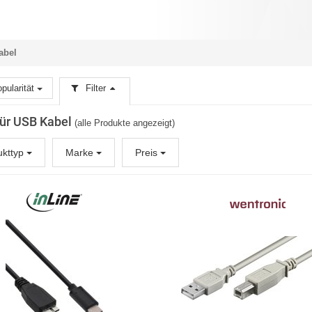
abel
pularität
Filter
 für USB Kabel
(alle Produkte angezeigt)
ukttyp
Marke
Preis