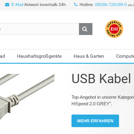
E-Mail
Antwort innerhalb 24h
Hotline:
06036-726199-0
(Mo-F
Bad
Haushaltsgroßgeräte
Haus & Garten
Compute
USB Kabel
Top-Angebot in unserer Katego
HiSpeed 2.0 GREY".
MEHR ERFAHREN