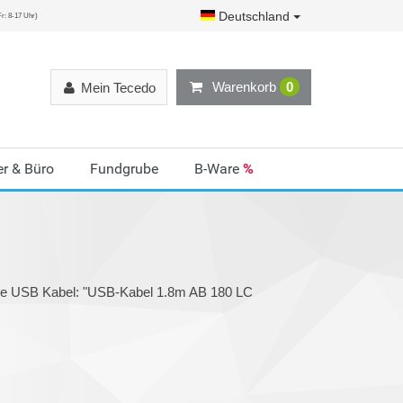
Deutschland
r: 8-17 Uhr)
Warenkorb
0
Mein Tecedo
r & Büro
Fundgrube
B-Ware
%
rie USB Kabel: "USB-Kabel 1.8m AB 180 LC