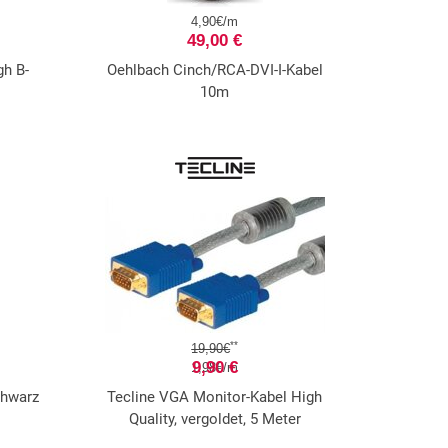
4,90€/m
49,00 €
h B-
Oehlbach Cinch/RCA-DVI-I-Kabel
10m
**
19,90€
9,90 €
1,98€/m
chwarz
Tecline VGA Monitor-Kabel High
Quality, vergoldet, 5 Meter