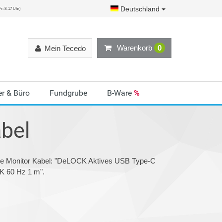
Deutschland
r: 8-17 Uhr)
Warenkorb
0
Mein Tecedo
r & Büro
Fundgrube
B-Ware
%
bel
rie Monitor Kabel: "DeLOCK Aktives USB Type-C
K 60 Hz 1 m".