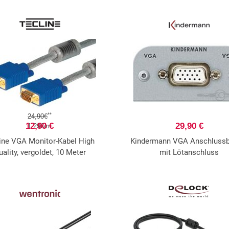
**
24,90€
12,90 €
29,90 €
1,29€/m
ine VGA Monitor-Kabel High
Kindermann VGA Anschlussb
uality, vergoldet, 10 Meter
mit Lötanschluss