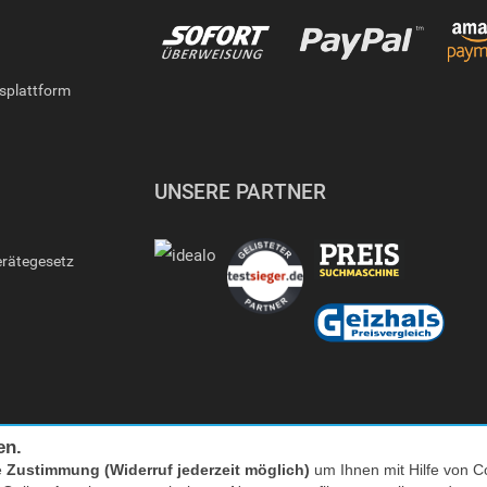
gsplattform
UNSERE PARTNER
erätegesetz
en.
e
Zustimmung (Widerruf jederzeit möglich)
um Ihnen mit Hilfe von Co