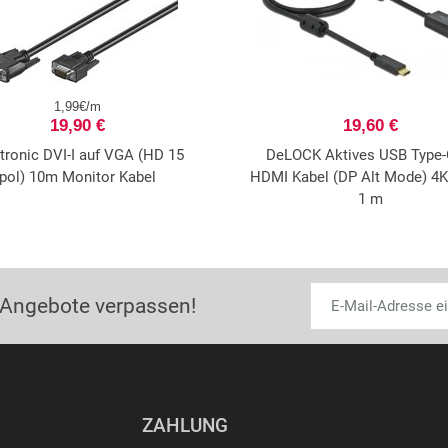
1,99€/m
19,90 €
19,60 €
ronic DVI-I auf VGA (HD 15
DeLOCK Aktives USB Type-
pol) 10m Monitor Kabel
HDMI Kabel (DP Alt Mode) 4K
1 m
 Angebote verpassen!
ZAHLUNG