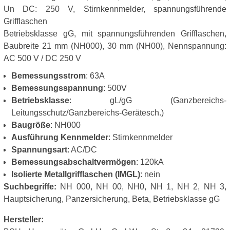
Un DC: 250 V, Stirnkennmelder, spannungsführende
Grifflaschen
Betriebsklasse gG, mit spannungsführenden Grifflaschen,
Baubreite 21 mm (NH000), 30 mm (NH00), Nennspannung:
AC 500 V / DC 250 V
Bemessungsstrom
: 63A
Bemessungsspannung
: 500V
Betriebsklasse
: gL/gG (Ganzbereichs-
Leitungsschutz/Ganzbereichs-Gerätesch.)
Baugröße
: NH000
Ausführung Kennmelder
: Stirnkennmelder
Spannungsart
: AC/DC
Bemessungsabschaltvermögen
: 120kA
Isolierte Metallgrifflaschen (IMGL)
: nein
Suchbegriffe:
NH 000, NH 00, NH0, NH 1, NH 2, NH 3,
Hauptsicherung, Panzersicherung, Beta, Betriebsklasse gG
Hersteller: