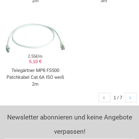
2m
3m
2,55€/m
5,10 €
Telegärtner MP8 FS500
Patchkabel Cat.6A ISO weiß
2m
1 / 7
Newsletter abonnieren und keine Angebote
verpassen!