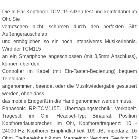
Die In-Ear-Kopfhörer TCM115 sitzen fest und komfortabel im
Ohr. Sie
verrutschen nicht, schirmen durch den perfekten Sitz
Außengeräusche ab
und ermöglichen so ein noch intensiveres Musikerlebnis.
Wird der TCM115
an ein Smartphone angeschlossen (mit 3,5mm Anschluss),
können über den
Controller im Kabel (mit Ein-Tasten-Bedienung) bequem
Telefonate
angenommen, beendet oder die Musikwiedergabe gesteuert
werden, ohne dass
das mobile Endgerät in die Hand genommen werden muss.
Panasonic RP-TCM115E. Übertragungstechnik: Verkabelt.
Tragestil: im Ohr, Headset-Typ: Binaural. Position
Kopfhörerlautsprecher: Im Ohr, Kopfhörerfrequenz: 10 -
24000 Hz, Kopfhörer Empfindlichkeit: 109 dB, Impedanz: 16
Ohm, Treibereinheit: 9 mm, Magnettyp: Neodym. Gewicht: 12