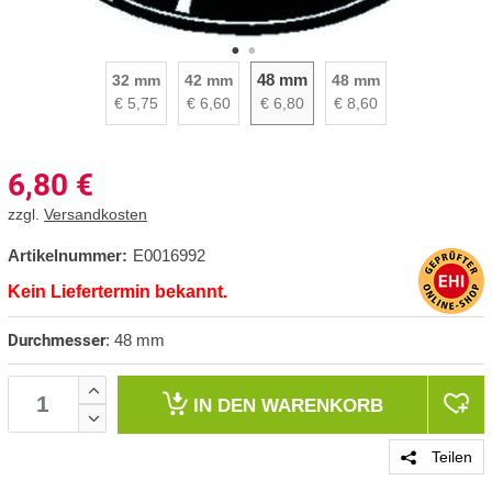
48 mm
32 mm
42 mm
48 mm
€ 5,75
€ 6,60
€ 6,80
€ 8,60
6,80
€
zzgl.
Versandkosten
Artikelnummer:
E0016992
Kein Liefertermin bekannt.
Durchmesser
:
48 mm
IN DEN
WARENKORB
Teilen