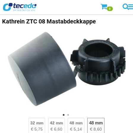
0
Kathrein
ZTC 08 Mastabdeckkappe
48 mm
32 mm
42 mm
48 mm
€ 5,75
€ 6,60
€ 5,14
€ 8,60