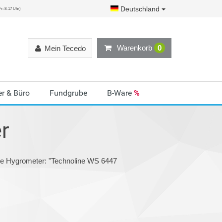
Deutschland
r: 8-17 Uhr)
Warenkorb
0
Mein Tecedo
r & Büro
Fundgrube
B-Ware
%
r
ie Hygrometer: "Technoline WS 6447