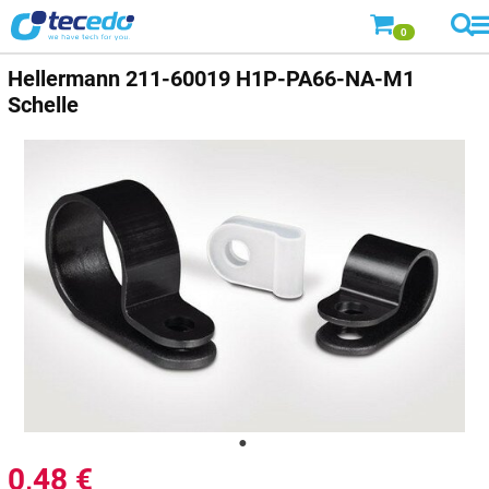
0
Hellermann
211-60019 H1P-PA66-NA-M1
Schelle
0,48
€