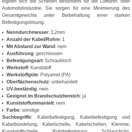
eignen sich die Schellen besonders für die Luftfahrt- oder
Automobilindustrie. Sie sorgen für eine Minimierung des
Gesamtgewichts unter Beibehaltung einer starken
Befestigungslösung.
Nenndurchmesser
: 3,2mm
Anzahl der Kabel/Rohre
: 1
Mit Abstand zur Wand
: nein
Ausführung
: geschlossen
Befestigungsart
: Schraubloch
Werkstoff
: Kunststoff
Werkstoffgüte
: Polyamid (PA)
Oberflächenschutz
: unbehandelt
UV-beständig
: nein
Geeignet im Brandschutzbereich
: ja
Kunststoffummantelt
: nein
Farbe
: sonstige
Suchbegriffe:
Kabelbefestigung, Kabelbefestigung und
Kabelbündelung, Kabelschelle, Kabelschellen, Klemme,
Kunststoffschelle, Rohrbefestigung, Schlauchclip,