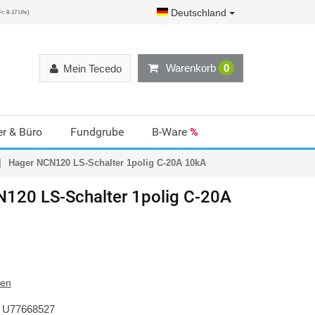
Deutschland
r: 8-17 Uhr)
Warenkorb
0
Mein Tecedo
r & Büro
Fundgrube
B-Ware
%
Hager NCN120 LS-Schalter 1polig C-20A 10kA
120 LS-Schalter 1polig C-20A
ten
U77668527