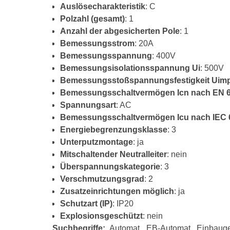
Auslösecharakteristik
: C
Polzahl (gesamt)
: 1
Anzahl der abgesicherten Pole
: 1
Bemessungsstrom
: 20A
Bemessungsspannung
: 400V
Bemessungsisolationsspannung Ui
: 500V
Bemessungsstoßspannungsfestigkeit Uim
Bemessungsschaltvermögen Icn nach EN 6
Spannungsart
: AC
Bemessungsschaltvermögen Icu nach IEC 6
Energiebegrenzungsklasse
: 3
Unterputzmontage
: ja
Mitschaltender Neutralleiter
: nein
Überspannungskategorie
: 3
Verschmutzungsgrad
: 2
Zusatzeinrichtungen möglich
: ja
Schutzart (IP)
: IP20
Explosionsgeschützt
: nein
Suchbegriffe:
Automat, EB-Automat, Einbaugerä