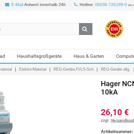
E-Mail
Antwort innerhalb 24h
Hotline:
06036-726199-0
(Mo-F
Bad
Haushaltsgroßgeräte
Haus & Garten
Compute
aterial
Elektro-Material
REG-Geräte,FI/LS-Sch
REG-Geräte allg.
Hager
NCN
10kA
26,10
€
zzgl.
Versandkos
Artikelnummer: