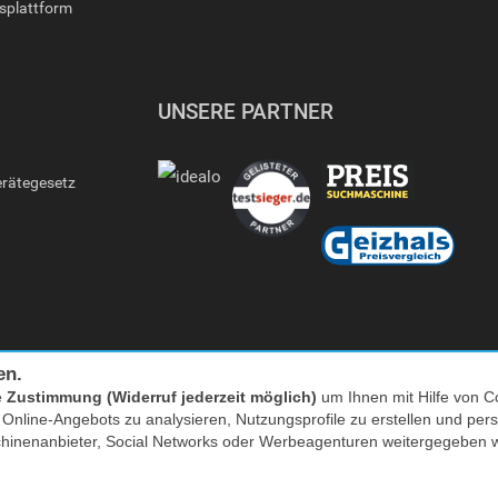
gsplattform
UNSERE PARTNER
erätegesetz
en.
e
Zustimmung (Widerruf jederzeit möglich)
um Ihnen mit Hilfe von Co
s Online-Angebots zu analysieren, Nutzungsprofile zu erstellen und p
Facebook
|
twitter
chinenanbieter, Social Networks oder Werbeagenturen weitergegeben 
nkl. MwSt. zzgl. Versand | *) Unverbindliche Preisempfehlung | **) Ehemaliger