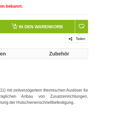
min bekannt.
IN DEN
WARENKORB
Teilen
nen
Zubehör
Genaue technis
Einbautiefe
) mit zeitverzögertem thermischen Auslöser für
Auslösecharakt
räglichen Anbau von Zusatzeinrichtungen.
Polzahl (gesa
lung der Hutschienenschnellbefestigung.
Anzahl der ab