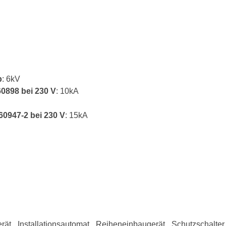
p
: 6kV
0898 bei 230 V
: 10kA
0947-2 bei 230 V
: 15kA
t, Installationsautomat, Reiheneinbaugerät, Schutzschalter