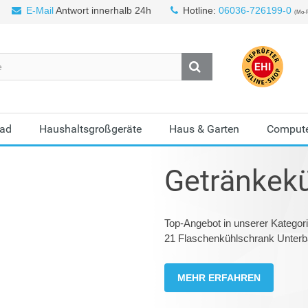
E-Mail
Antwort innerhalb 24h
Hotline:
06036-726199-0
(Mo-F
Bad
Haushaltsgroßgeräte
Haus & Garten
Compute
Getränkek
Top-Angebot in unserer Katego
21 Flaschenkühlschrank Unterba
MEHR ERFAHREN