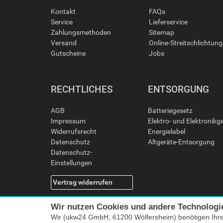
Kontakt
FAQs
Service
Lieferservice
Zahlungsmethoden
Sitemap
Versand
Online-Streitschlichtun
Gutscheine
Jobs
RECHTLICHES
ENTSORGUNG
AGB
Batteriegesetz
Impressum
Elektro- und Elektronikg
Widerrufsrecht
Energielabel
Datenschutz
Altgeräte-Entsorgung
Datenschutz-
Einstellungen
Vertrag widerrufen
Wir nutzen Cookies und andere Technologi
Wir (ukw24 GmbH, 61200 Wölfersheim) benötigen Ihr