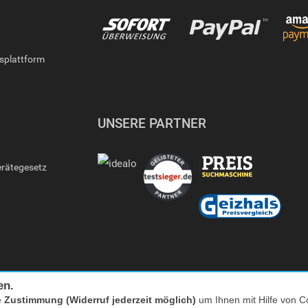
gsplattform
UNSERE PARTNER
erätegesetz
en.
e
Zustimmung (Widerruf jederzeit möglich)
um Ihnen mit Hilfe von Co