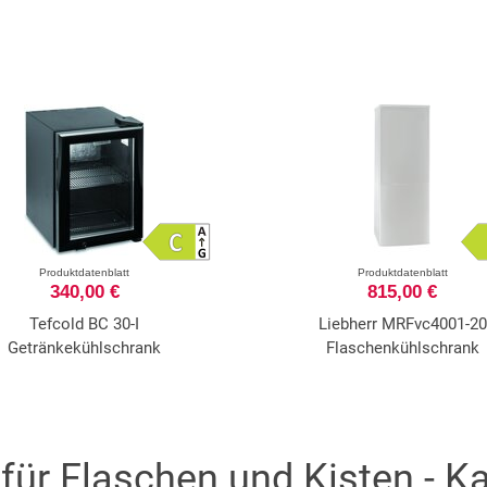
Produktdatenblatt
Produktdatenblatt
340,00 €
815,00 €
Tefcold BC 30-I
Liebherr MRFvc4001-20
Getränkekühlschrank
Flaschenkühlschrank
ür Flaschen und Kisten - Ka