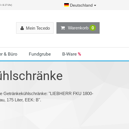
Deutschland
r: 8-17 Uhr)
Warenkorb
0
Mein Tecedo
r & Büro
Fundgrube
B-Ware
%
ühlschränke
rie Getränkekühlschränke: "LIEBHERR FKU 1800-
u, 175 Liter, EEK: B".