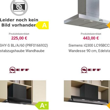
A
Produktdatenblatt
Produktdatenblatt
225,00 €
443,00 €
 SHY-S BL/A/60 (PRF0166932)
Siemens iQ300 LC95BCC
stabzugshaube Wandhaube
Wandesse 90 cm, Edelsta
A
+