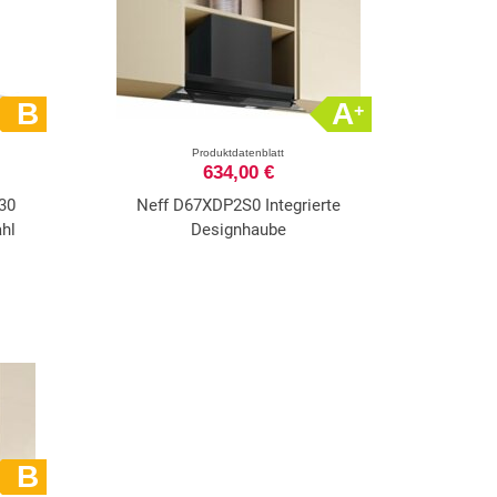
B
A
+
Produktdatenblatt
634,00 €
30
Neff D67XDP2S0 Integrierte
hl
Designhaube
B