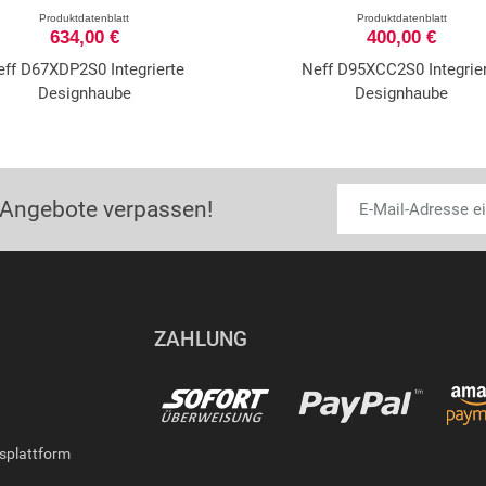
Produktdatenblatt
Produktdatenblatt
634,00 €
400,00 €
ff D67XDP2S0 Integrierte
Neff D95XCC2S0 Integrie
Designhaube
Designhaube
 Angebote verpassen!
ZAHLUNG
gsplattform