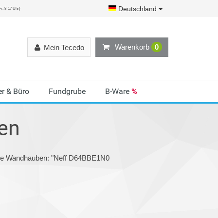
Deutschland
r: 8-17 Uhr)
Warenkorb
0
Mein Tecedo
r & Büro
Fundgrube
B-Ware
%
en
orie Wandhauben: "Neff D64BBE1N0