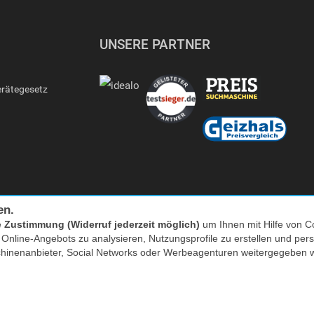
UNSERE PARTNER
erätegesetz
en.
e
Zustimmung (Widerruf jederzeit möglich)
um Ihnen mit Hilfe von Co
s Online-Angebots zu analysieren, Nutzungsprofile zu erstellen und p
Facebook
|
twitter
chinenanbieter, Social Networks oder Werbeagenturen weitergegeben 
nkl. MwSt. zzgl. Versand | *) Unverbindliche Preisempfehlung | **) Ehemaliger