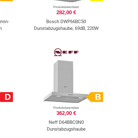
Produktdatenblatt
282,00 €
min-
Bosch DWP66BC50
m
Dunstabzugshaube, 69dB, 220W
D
B
Produktdatenblatt
362,00 €
Neff D64BBC0N0
Dunstabzugshaube