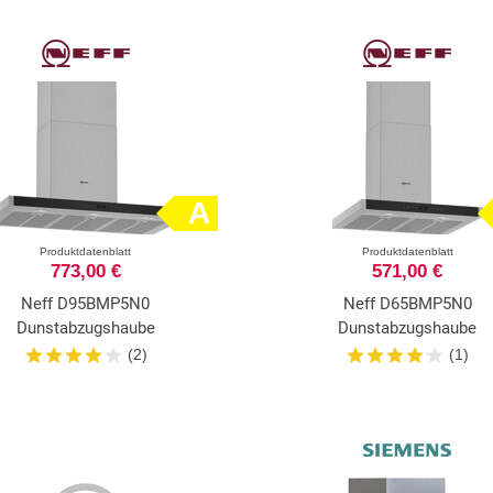
A
Produktdatenblatt
Produktdatenblatt
773,00 €
571,00 €
Neff D95BMP5N0
Neff D65BMP5N0
Dunstabzugshaube
Dunstabzugshaube
(2)
(1)