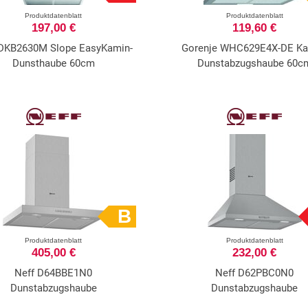
Produktdatenblatt
Produktdatenblatt
197,00 €
119,60 €
DKB2630M Slope EasyKamin-
Gorenje WHC629E4X-DE Ka
Dunsthaube 60cm
Dunstabzugshaube 60c
B
Produktdatenblatt
Produktdatenblatt
405,00 €
232,00 €
Neff D64BBE1N0
Neff D62PBC0N0
Dunstabzugshaube
Dunstabzugshaube