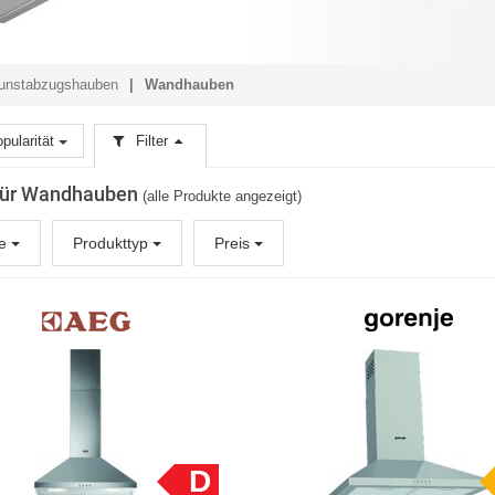
unstabzugshauben
Wandhauben
pularität
Filter
 für Wandhauben
(alle Produkte angezeigt)
ke
Produkttyp
Preis
D